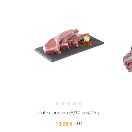
s) 1kg
Gigot avec os 1.5kg
22,43 €
TTC