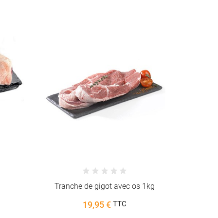
 1kg
Côte d'agneau (8/10 pcs) 1kg
G
19,95 €
TTC