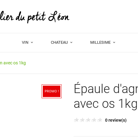
VIN
CHATEAU
MILLESIME
n avec os 1kg
Épaule d'ag
PROMO !
avec os 1kg
0 review(s)