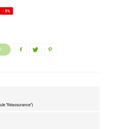
- 5%
R
dule "Réassurance")